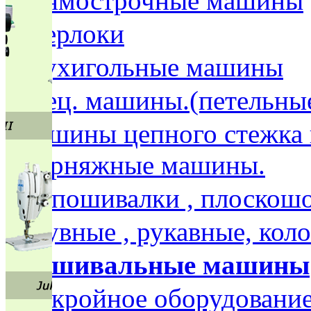
Прямострочные машины
Оверлоки
Двухигольные машины
Спец. машины.(петельные,
Машины цепного стежка 
скорняжные машины.
Распошивалки , плоско
Обувные , рукавные, ко
Вышивальные машины
Раскройное оборудовани