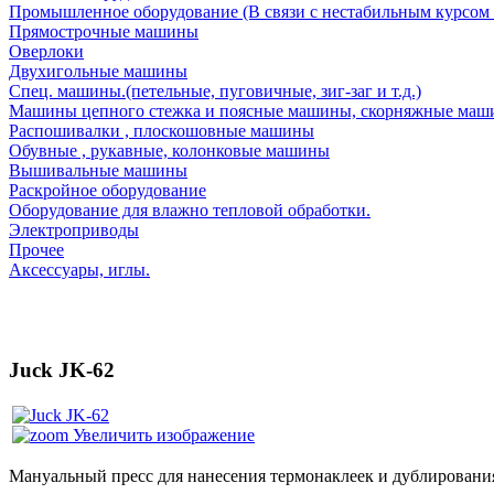
Промышленное оборудование (В связи с нестабильным курсом 
Прямострочные машины
Оверлоки
Двухигольные машины
Спец. машины.(петельные, пуговичные, зиг-заг и т.д.)
Машины цепного стежка и поясные машины, скорняжные маш
Распошивалки , плоскошовные машины
Обувные , рукавные, колонковые машины
Вышивальные машины
Раскройное оборудование
Оборудование для влажно тепловой обработки.
Электроприводы
Прочее
Аксессуары, иглы.
Juck JK-62
Увеличить изображение
Мануальный пресс для нанесения термонаклеек и дублировани